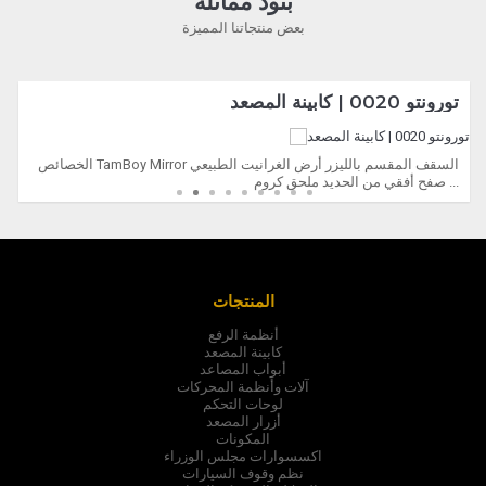
بنود مماثلة
بعض منتجاتنا المميزة
تورونتو 0020 | كابينة المصعد
الخصائص TamBoy Mirror السقف المقسم بالليزر أرض الغرانيت الطبيعي
صفح أفقي من الحديد ملحق كروم ...
المنتجات
أنظمة الرفع
كابينة المصعد
أبواب المصاعد
آلات وأنظمة المحركات
لوحات التحكم
أزرار المصعد
المكونات
اكسسوارات مجلس الوزراء
نظم وقوف السيارات