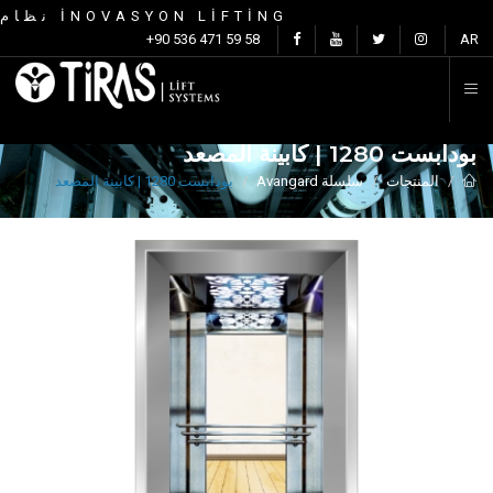
نظام İNOVASYON LİFTİNG
+90 536 471 59 58
AR
بودابست 1280 | كابينة المصعد
المنتجات
سلسلة Avangard
بودابست 1280 | كابينة المصعد