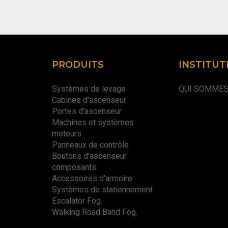
PRODUITS
INSTITUT
Systèmes de levage
QUI SOMME
Cabines d'ascenseur
Portes d'ascenseur
Machines et systèmes
moteurs
Panneaux de contrôle
Boutons d'ascenseur
composants
Accessoires d'armoire
Systèmes de stationnement
Escalator Fog.
Walking Road Band Fog.