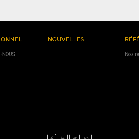
IONNEL
NOUVELLES
RÉF
S-NOUS
Nos ré