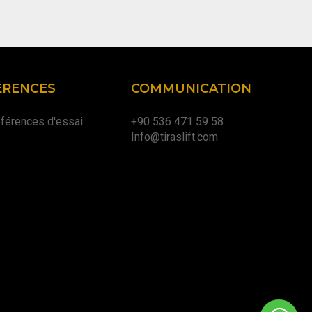
ÉRENCES
COMMUNICATION
férences d'essai
+90 536 471 59 58
Info@tiraslift.com