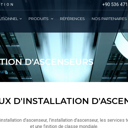
+90 536 471
ATION
TUTIONNEL
PRODUITS
RÉFÉRENCES
NOS PARTENAIRES
SYSTÈMES DE STATIONNEMENT
PANNEAUX DE CONTRÔLE
SYSTÈMES DE LEVAGE
CABINES D'ASCENSEUR
BOUTONS D'ASCENSEUR
ATION D'ASCENSEURS
eurs
UX D'INSTALLATION D'ASCE
stallation d'ascenseur, l'installation d'ascenseur, les services
et une finition de classe mondiale.