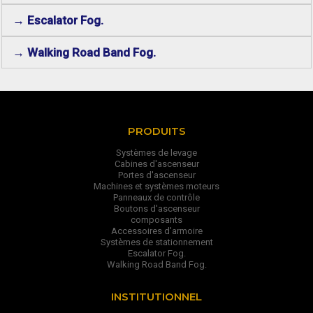
→ Escalator Fog.
→ Walking Road Band Fog.
PRODUITS
Systèmes de levage
Cabines d'ascenseur
Portes d'ascenseur
Machines et systèmes moteurs
Panneaux de contrôle
Boutons d'ascenseur
composants
Accessoires d'armoire
Systèmes de stationnement
Escalator Fog.
Walking Road Band Fog.
INSTITUTIONNEL