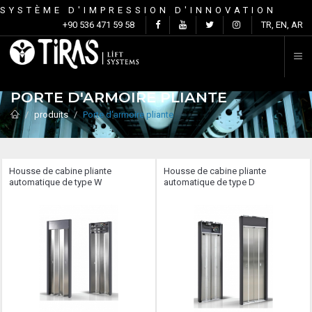
SYSTÈME D'IMPRESSION D'INNOVATION
C
+90 536 471 59 58
TR, EN, AR
PORTE D'ARMOIRE PLIANTE
produits
Porte d'armoire pliante
Housse de cabine pliante
Housse de cabine pliante
automatique de type W
automatique de type D