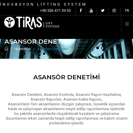
İNOVASYON LİFTİNG SYSTEM
İ
+90 536 471 59 55
TR
ASANSÖR DENETIMI
Hizmetler
Asansör Denetimi
ASANSÖR DENETIMI
Asansör Denetimi, Asansör Kontrolu, Asansör Rapor Hazırlatma,
Asansör Raporları, Asansör Kalite Raporu,
Asansörlerin Tüm aksamlarının düzgün çalışması, Güvenlik açısından
hatalı ve çalışmayan aksamlarının tespit edilip raporlanması işlemidir.
bu şekilde asansörlerde oluşabilecek kazaların ve çalışmama
durumlarının erken zamanda tespit edilip raporlanması ve bakım onarım
yönlendirme işleridir.