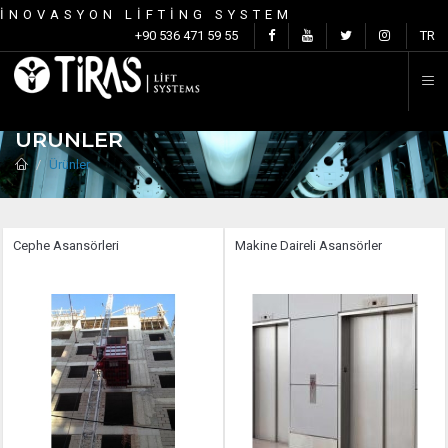
İNOVASYON LİFTİNG SYSTEM
İ
+90 536 471 59 55
TR
ÜRÜNLER
Ürünler
Cephe Asansörleri
Makine Daireli Asansörler