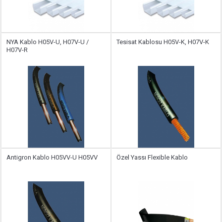
NYA Kablo H05V-U, H07V-U /
Tesisat Kablosu H05V-K, H07V-K
H07V-R
Antigron Kablo H05VV-U H05VV
Özel Yassı Flexible Kablo