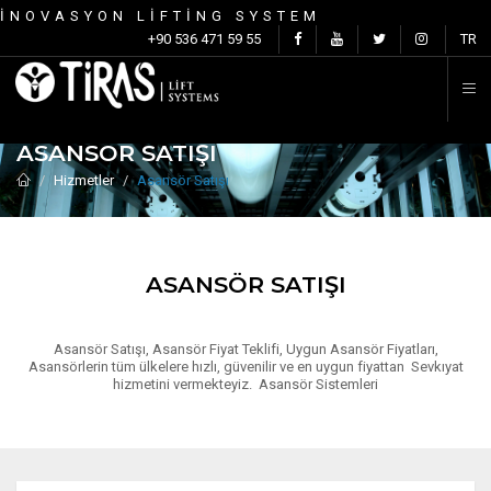
İNOVASYON LİFTİNG SYSTEM
İ
+90 536 471 59 55
TR
ASANSÖR SATIŞI
Hizmetler
Asansör Satışı
ASANSÖR SATIŞI
Asansör Satışı, Asansör Fiyat Teklifi, Uygun Asansör Fiyatları,
Asansörlerin tüm ülkelere hızlı, güvenilir ve en uygun fiyattan Sevkıyat
hizmetini vermekteyiz. Asansör Sistemleri