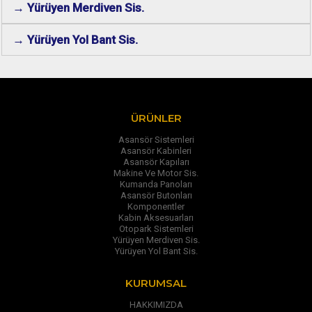
→ Yürüyen Merdiven Sis.
→ Yürüyen Yol Bant Sis.
ÜRÜNLER
Asansör Sistemleri
Asansör Kabinleri
Asansör Kapıları
Makine Ve Motor Sis.
Kumanda Panoları
Asansör Butonları
Komponentler
Kabin Aksesuarları
Otopark Sistemleri
Yürüyen Merdiven Sis.
Yürüyen Yol Bant Sis.
KURUMSAL
HAKKIMIZDA